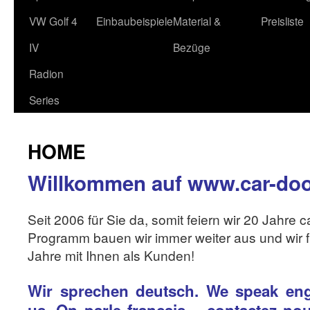
VW Golf 4
Einbaubeispiele
Material &
Preisliste
IV
Bezüge
Radion
Series
HOME
Willkommen auf www.car-doo
Seit 2006 für Sie da, somit feiern wir 20 Jahre
Programm bauen wir immer weiter aus und wir f
Jahre mit Ihnen als Kunden!
Wir sprechen deutsch. We speak engl