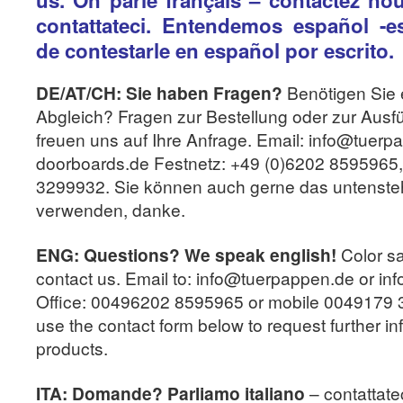
us.
On parle français – contactez nou
contattateci. Entendemos español -e
de contestarle en español por escrito.
DE/AT/CH: Sie haben Fragen?
Benötigen Sie 
Abgleich? Fragen zur Bestellung oder zur Ausfü
freuen uns auf Ihre Anfrage. Email: info@tuer
doorboards.de Festnetz: +49 (0)6202 8595965,
3299932. Sie können auch gerne das untenste
verwenden, danke.
ENG: Questions? We speak english!
Color s
contact us. Email to: info@tuerpappen.de or in
Office: 00496202 8595965 or mobile 0049179 
use the contact form below to request further in
products.
ITA: Domande? Parliamo italiano
– contattatec