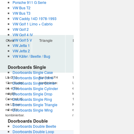
Porsche 911 G Serie
VW Bus T2
VW Bus T3
VW Caddy 14D 1978-1993
VW Golf 1 Limo + Cabrio
VW Golf 2
VW Golf 4 IV
VW Golf 5 V
Cone
Triangle
Drop
VW Jetta 1
VW Jetta 2
VW Käfer / Beetle / Bug
Doorboards Single
Doorboards Single Case
LS-Ø 10-
Doorboards Single Cone
Nur mit el.FH
13 und 16cm
13cm Kurbel
Doorboards Single Corner
kombinierbar.
LS nur mit
od. el FH
Doorboards Single Cylinder
el.FH
möglich.
Doorboards Single Drop
kombinierbar.
Cone mit 16
Doorboards Single Ring
10cm LS mit
cm LS nur
Doorboards Single Triangle
Kurbel und
mit el.FH
Doorboards Single Wing
el. Fh.
kombinierbar.
möglich.
Doorboards Double
Doorboards Double Beetle
Doorboards Double Loop