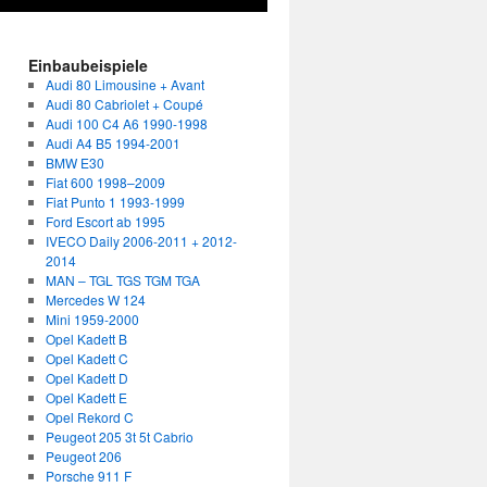
Einbaubeispiele
Audi 80 Limousine + Avant
Audi 80 Cabriolet + Coupé
Audi 100 C4 A6 1990-1998
Audi A4 B5 1994-2001
BMW E30
Fiat 600 1998–2009
Fiat Punto 1 1993-1999
Ford Escort ab 1995
IVECO Daily 2006-2011 + 2012-
2014
MAN – TGL TGS TGM TGA
Mercedes W 124
Mini 1959-2000
Opel Kadett B
Opel Kadett C
Opel Kadett D
Opel Kadett E
Opel Rekord C
Peugeot 205 3t 5t Cabrio
Peugeot 206
Porsche 911 F