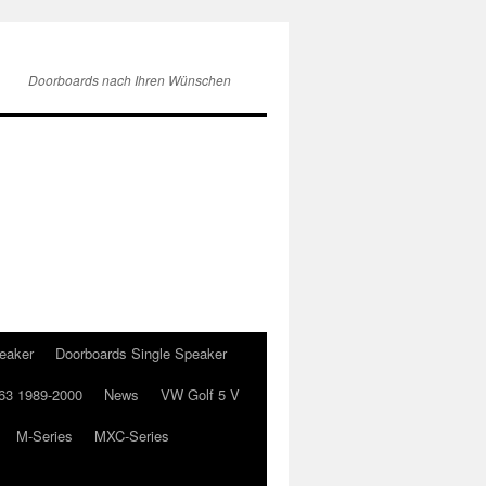
Doorboards nach Ihren Wünschen
eaker
Doorboards Single Speaker
63 1989-2000
News
VW Golf 5 V
M-Series
MXC-Series