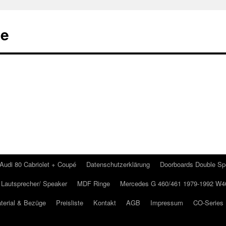
de
Audi 80 Cabriolet + Coupé
Datenschutzerklärung
Doorboards Double Sp
Lautsprecher/ Speaker
MDF Ringe
Mercedes G 460/461 1979-1992 W4
terial & Bezüge
Preisliste
Kontakt
AGB
Impressum
CO-Series