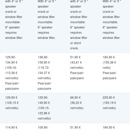
with 4" or 5 "
With 4" or 5 "
with 4" or 5 "
With 4" or 5 "
speaker
speaker
speaker
speaker
crank or
crank or
crank or
crank or
window lifter
window lifter
window lifter
window lifter
mountable.
mountable.
mountable.
mountable.
6" speaker
6" speaker
6" speaker
6" speaker
requires
requires
requires
requires
window lifter.
window lifter.
window lifter
window lifter.
or short
crank.
129,90-
138,90-
51,90 €
184,90 €
134,90 €
159,90 €
(43,61 €
(155,38 €
(109,16-
(116,72-
net/netto)
netto)
113,36 €
134,37 €
Paar/pair/
Paar/pair/
net/netto)
net/netto)
paio/paire
paio/paire
Paar/pair/
Paar/pair/
paio/paire
paio/paire
129,90 €
129,90-
66,90 €
229,90 €
(109,15 €
149,90 €
(56,22 €
(193,19 €
net/netto)
(109,15-
net/netto)
net/netto)
125,96 €
net/netto)
114,90 €
109,90-
51,90 €
184,90 €