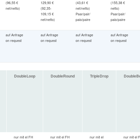
(96,55 €
129,90 €
(43,61 €
(155,38 €
net/netto)
(92,35-
net/netto)
netto)
109,15 €
Paar/pair/
Paar/pair/
net/netto)
paio/paire
paio/paire
auf Anfrage
auf Anfrage
auf Anfrage
auf Anfrage
on request
on request
on request
on request
DoubleLoop
DoubleRound
TripleDrop
DoubleBe
nur mit el FH
nur mit el FH
nur mit el
nur mit el 