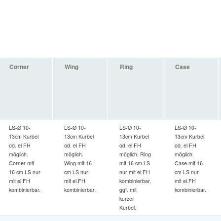
Corner
Wing
Ring
Case
LS-Ø 10-
LS-Ø 10-
LS-Ø 10-
LS-Ø 10-
13cm Kurbel
13cm Kurbel
13cm Kurbel
13cm Kurbel
od. el FH
od. el FH
od. el FH
od. el FH
möglich.
möglich.
möglich. Ring
möglich.
Corner mit
Wing mit 16
mit 16 cm LS
Case mit 16
16 cm LS nur
cm LS nur
nur mit el.FH
cm LS nur
mit el.FH
mit el.FH
kombinierbar,
mit el.FH
kombinierbar.
kombinierbar.
ggf. mit
kombinierbar.
kurzer
Kurbel.