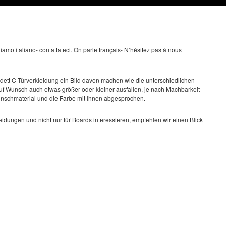
amo italiano- contattateci. On parle français- N’hésitez pas à nous
dett C Türverkleidung ein Bild davon machen wie die unterschiedlichen
uf Wunsch auch etwas größer oder kleiner ausfallen, je nach Machbarkeit
schmaterial und die Farbe mit Ihnen abgesprochen.
leidungen und nicht nur für Boards interessieren, empfehlen wir einen Blick