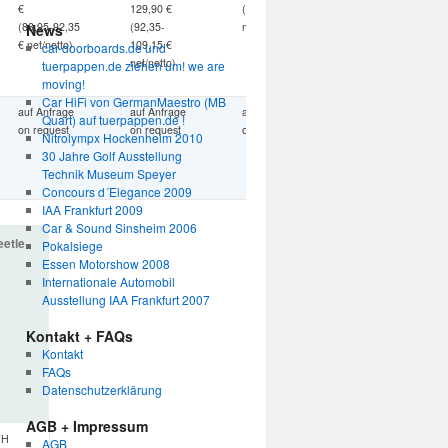
€
129,90 €
(92,35 €
(83,95-92,35
(92,35-
net/netto)
News
€ net/netto)
109,15 €
car-doorboards.de und
net/netto)
tuerpappen.de ziehen um! we are
moving!
Car HiFi von GermanMaestro (MB
auf Anfrage
auf Anfrage
auf Anfrage
Quart) auf tuerpappen.de !
on request
on request
on request
Nitrolympx Hockenheim 2010
30 Jahre Golf Ausstellung
Technik Museum Speyer
Concours d´Elegance 2009
IAA Frankfurt 2009
Car & Sound Sinsheim 2006
etle
Pokalsiege
Essen Motorshow 2008
Internationale Automobil
Ausstellung IAA Frankfurt 2007
Kontakt + FAQs
Kontakt
FAQs
Datenschutzerklärung
AGB + Impressum
FH
AGB