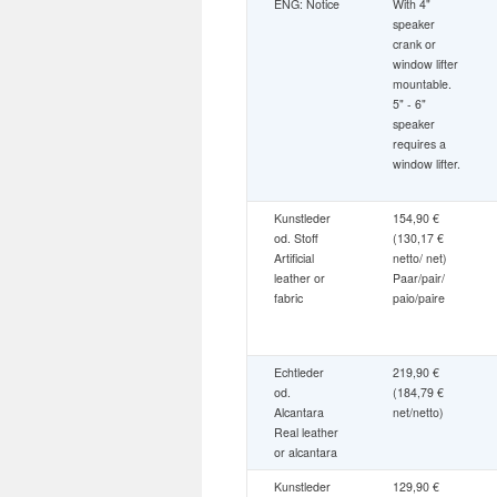
ENG: Notice
With 4"
speaker
crank or
window lifter
mountable.
5" - 6"
speaker
requires a
window lifter.
Kunstleder
154,90 €
od. Stoff
(130,17 €
Artificial
netto/ net)
leather or
Paar/pair/
fabric
paio/paire
Echtleder
219,90 €
od.
(184,79 €
Alcantara
net/netto)
Real leather
or alcantara
Kunstleder
129,90 €