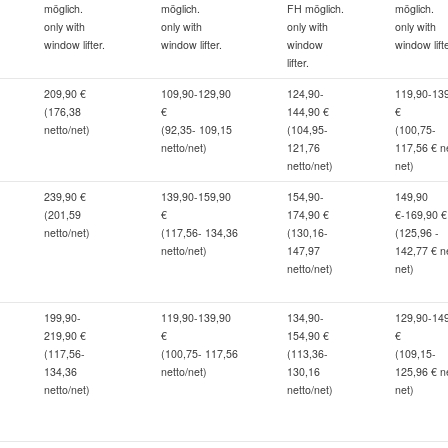
möglich.
möglich.
FH möglich.
möglich.
only with
only with
only with
only with
window lifter.
window lifter.
window
window lifte
lifter.
209,90 €
109,90-129,90
124,90-
119,90-13
(176,38
€
144,90 €
€
netto/net)
(92,35- 109,15
(104,95-
(100,75-
netto/net)
121,76
117,56 € ne
netto/net)
net)
239,90 €
139,90-159,90
154,90-
149,90
(201,59
€
174,90 €
€-169,90 €
netto/net)
(117,56- 134,36
(130,16-
(125,96 -
netto/net)
147,97
142,77 € ne
netto/net)
net)
199,90-
119,90-139,90
134,90-
129,90-14
219,90 €
€
154,90 €
€
(117,56-
(100,75- 117,56
(113,36-
(109,15-
134,36
netto/net)
130,16
125,96 € ne
netto/net)
netto/net)
net)