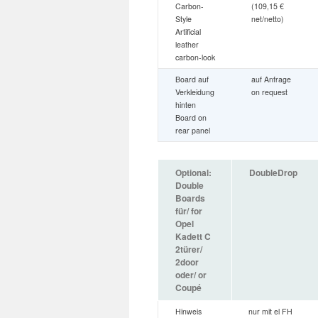
Carbon-
(109,15 €
Style
net/netto)
Artificial
leather
carbon-look
Board auf
auf Anfrage
Verkleidung
on request
hinten
Board on
rear panel
Optional:
DoubleDrop
Double
Boards
für/ for
Opel
Kadett C
2türer/
2door
oder/ or
Coupé
Hinweis
nur mit el FH