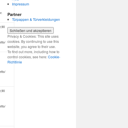
Impressum
r.
Partner
Türpappen & Türverkleidungen
9,90
Privacy & Cookies: This site uses
cookies. By continuing to use this
tto/
website, you agree to their use.
To find out more, including how to
control cookies, see here:
Cookie-
Richtlinie
tto/
9,90
tto/