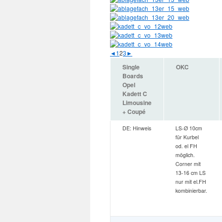
◄
1
2
3
►
Single
OKC
Boards
Opel
Kadett C
Limousine
+ Coupé
DE: Hinweis
LS-Ø 10cm
für Kurbel
od. el FH
möglich.
Corner mit
13-16 cm LS
nur mit el.FH
kombinierbar.