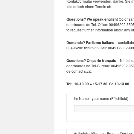
Kontaktformular verwenden, danke. Sie m
telefonisch einen Termin ab.
Questions? We speak english!
Color sam
doorboards.de Tel. Office: 00496202 859
to request further information about any o
Domande? Parliamo italiano
– contattate
00496202 8595965 Cell: 0049179 3299932. 
Questions? On parle français
– N’hésite
doorboards.de Tel-Bureau: 00496202 8595
de contact s.v.p.
Tel: 10-13.00 + 15-17.30 Sa 10-13.00
Ihr Name - your name (Pflichtfeld)
Artikel/Ausführung - Product/Design