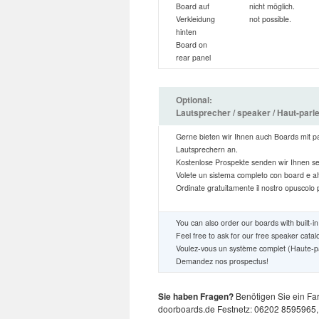
Board auf
nicht möglich.
Verkleidung
not possible.
hinten
Board on
rear panel
Optional:
Lautsprecher / speaker / Haut-parleu
Gerne bieten wir Ihnen auch Boards mit 
Lautsprechern an.
Kostenlose Prospekte senden wir Ihnen sel
Volete un sistema completo con board e al
Ordinate gratuitamente il nostro opuscolo p
You can also order our boards with built-i
Feel free to ask for our free speaker catal
Voulez-vous un système complet (Haute-p
Demandez nos prospectus!
Sie haben Fragen?
Benötigen Sie ein Fa
doorboards.de Festnetz: 06202 8595965,