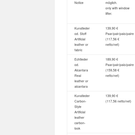
Notice
möglich.
only with window
lifter.
Kunstleder
139,90 €
od. Stoff
Paar/pair/paio/paire
Artificial
(117,56 €
leather or
netto/net)
fabric
Echtleder
189,90 €
od.
Paar/pair/paio/paire
Alcantara
(159,58 €
Real
netto/net)
leather or
alcantara
Kunstleder
139,90 €
Carbon-
(117,56 netto/net)
Style
Artificial
leather
carbon-
look