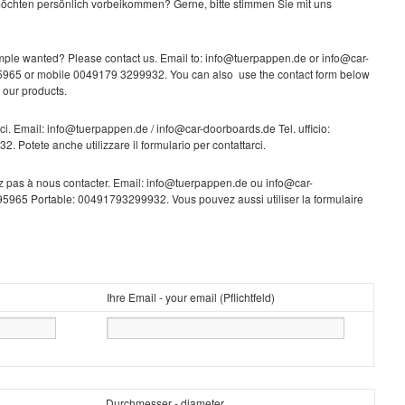
öchten persönlich vorbeikommen? Gerne, bitte stimmen Sie mit uns
ple wanted? Please contact us. Email to: info@tuerpappen.de or info@car-
5965 or mobile 0049179 3299932. You can also use the contact form below
f our products.
ci. Email: info@tuerpappen.de / info@car-doorboards.de Tel. ufficio:
Potete anche utilizzare il formulario per contattarci.
z pas à nous contacter. Email: info@tuerpappen.de ou info@car-
965 Portable: 00491793299932. Vous pouvez aussi utiliser la formulaire
Ihre Email - your email (Pflichtfeld)
Durchmesser - diameter