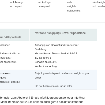
auf Anfrage
auf Anfrage
nicht
nicht mögli
on request
on request
möglich.
not possibl
not possible.
Versand / shipping / Envoi / Spedizione
r / Altoparlanti
passenden
Abhängig von Gewicht und Größe ihrer
Bestellung.
bstverständlich zu.
Versandkosten Deutschland ab 9,90 €
toparlanti?
EU ab 19,90 €
er altoparlanti.
Schweiz ab 34,90 €
Weltweit auf Anfrage
n speakers.
Shipping costs depend on size and weight of your
ogues.
order.
arleurs et Board?)
Do not hesitate to ask for an offer.
rbmuster zum Abgleich? Email: info@tuerpappen.de oder info@car-
 Mobil 0179 3299932. Sie können auch gerne das untenstehende